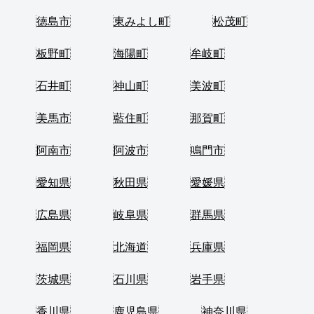
徳島市
東みよし町
松茂町
板野町
海陽町
牟岐町
石井町
神山町
美波町
美馬市
藍住町
那賀町
阿南市
阿波市
鳴門市
愛知県
秋田県
愛媛県
広島県
岐阜県
群馬県
福岡県
北海道
兵庫県
茨城県
石川県
岩手県
香川県
鹿児島県
神奈川県