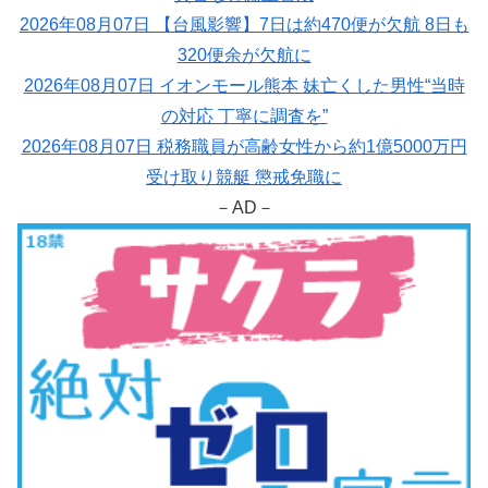
2026年08月07日 【台風影響】7日は約470便が欠航 8日も
320便余が欠航に
2026年08月07日 イオンモール熊本 妹亡くした男性“当時
の対応 丁寧に調査を”
2026年08月07日 税務職員が高齢女性から約1億5000万円
受け取り競艇 懲戒免職に
－AD－