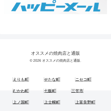
オススメの焼肉店と通販
© 2026 オススメの焼肉店と通販.
えりも町
せたな町
ニセコ町
むかわ町
七飯町
三笠市
上ノ国町
上士幌町
上富良野町