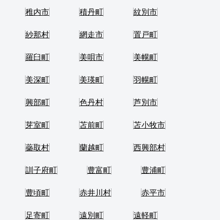
稚内市
積丹町
紋別市
紗那村
網走市
置戸町
羅臼町
美唄市
美幌町
美深町
美瑛町
羽幌町
興部町
色丹村
芦別市
芽室町
苫前町
苫小牧市
蘂取村
蘭越町
西興部村
訓子府町
豊富町
豊浦町
豊頃町
赤井川村
赤平市
足寄町
遠別町
遠軽町