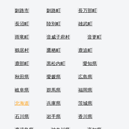
釧路市
釧路町
長万部町
長沼町
陸別町
雄武町
雨竜町
音威子府村
音更町
鶴居村
鷹栖町
鹿追町
鹿部町
黒松内町
愛知県
秋田県
愛媛県
広島県
岐阜県
群馬県
福岡県
北海道
兵庫県
茨城県
石川県
岩手県
香川県