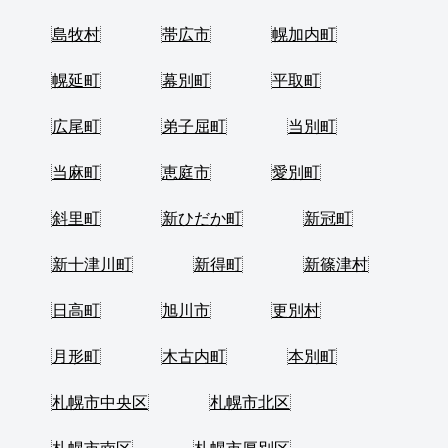
島牧村
帯広市
幌加内町
幌延町
幕別町
平取町
広尾町
弟子屈町
当別町
当麻町
恵庭市
愛別町
斜里町
新ひだか町
新冠町
新十津川町
新得町
新篠津村
日高町
旭川市
更別村
月形町
木古内町
本別町
札幌市中央区
札幌市北区