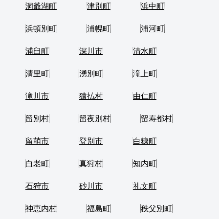
洞爺湖町
津別町
浜中町
浜頓別町
浦幌町
浦河町
浦臼町
深川市
清水町
清里町
湧別町
滝上町
滝川市
猿払村
由仁町
留別村
留夜別村
留寿都村
留萌市
登別市
白糠町
白老町
真狩村
知内町
石狩市
砂川市
礼文町
神恵内村
福島町
秩父別町