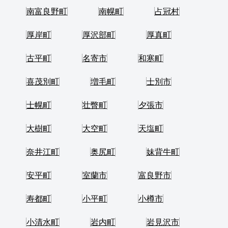
南富良野町
南幌町
占冠村
厚岸町
厚沢部町
厚真町
古平町
名寄市
和寒町
喜茂別町
増毛町
士別市
士幌町
壮瞥町
夕張市
大樹町
大空町
天塩町
奈井江町
奥尻町
妹背牛町
安平町
室蘭市
富良野市
寿都町
小平町
小樽市
小清水町
岩内町
岩見沢市