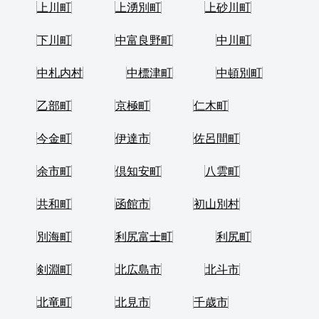
上川町
上湧別町
上砂川町
下川町
中富良野町
中川町
中札内村
中標津町
中頓別町
乙部町
京極町
仁木町
今金町
伊達市
佐呂間町
余市町
倶知安町
八雲町
共和町
函館市
初山別村
別海町
利尻富士町
利尻町
剣淵町
北広島市
北斗市
北竜町
北見市
千歳市