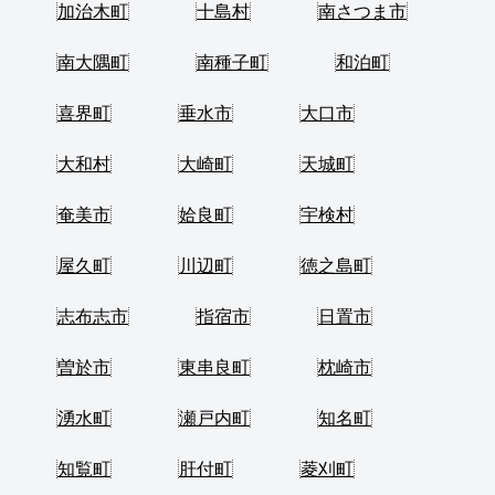
加治木町
十島村
南さつま市
南大隅町
南種子町
和泊町
喜界町
垂水市
大口市
大和村
大崎町
天城町
奄美市
姶良町
宇検村
屋久町
川辺町
徳之島町
志布志市
指宿市
日置市
曽於市
東串良町
枕崎市
湧水町
瀬戸内町
知名町
知覧町
肝付町
菱刈町