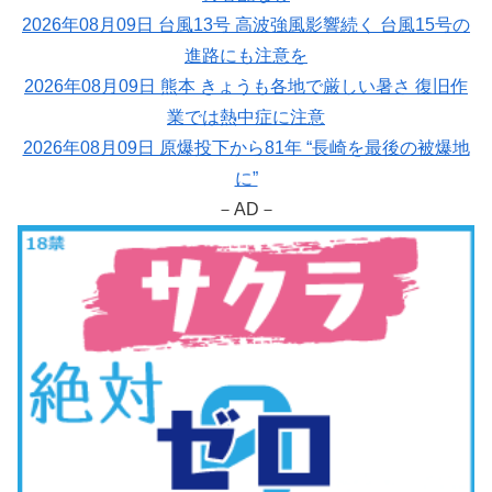
2026年08月09日 台風13号 高波強風影響続く 台風15号の
進路にも注意を
2026年08月09日 熊本 きょうも各地で厳しい暑さ 復旧作
業では熱中症に注意
2026年08月09日 原爆投下から81年 “長崎を最後の被爆地
に”
－AD－