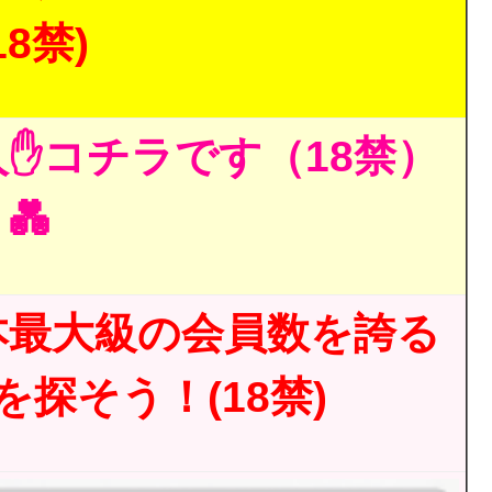
18禁)
✋コチラです（18禁）
💑
本最大級の会員数を誇る
探そう！(18禁)