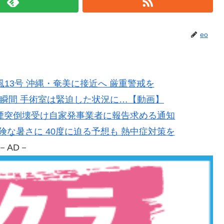
eo
台風13号 沖縄・奄美に接近へ 厳重警戒を
地震の瞬間 手術室は緊迫した状況に…【動画】
製紙の煙突倒壊受け自家発事業者に報告求める通知
で危険な暑さに 40度に迫る予想も 熱中症対策を
－AD－