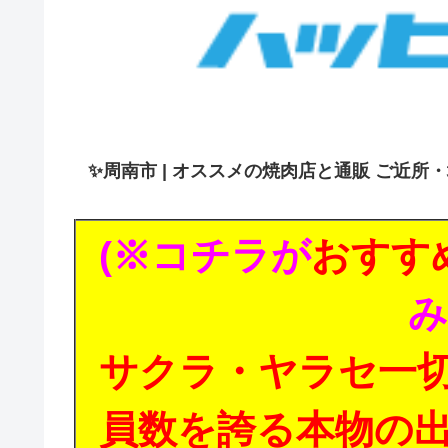
✨
周南市 | オススメの焼肉店と通販 ご近所
(※コチラが
おすす
み
サクラ・ヤラセ一
員数を誇る本物の