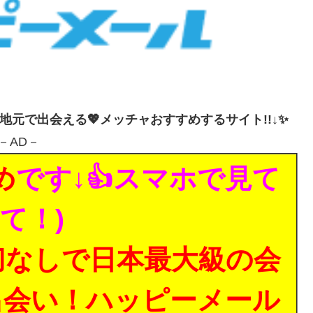
・地元で出会える💖メッチャおすすめするサイト!!↓✨
－AD－
め
です↓👍スマホで見て
て！)
切なしで日本最大級の会
出会い！ハッピーメール