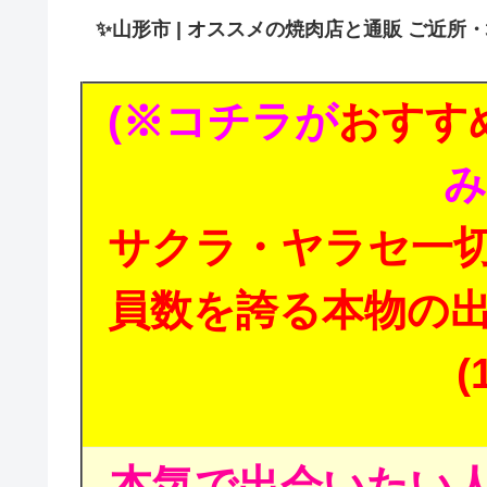
✨
山形市 | オススメの焼肉店と通販 ご近所
(※コチラが
おすす
み
サクラ・ヤラセ一
員数を誇る本物の
(
本気で出会いたい人