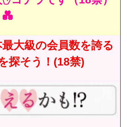
💑
本最大級の会員数を誇る
探そう！(18禁)