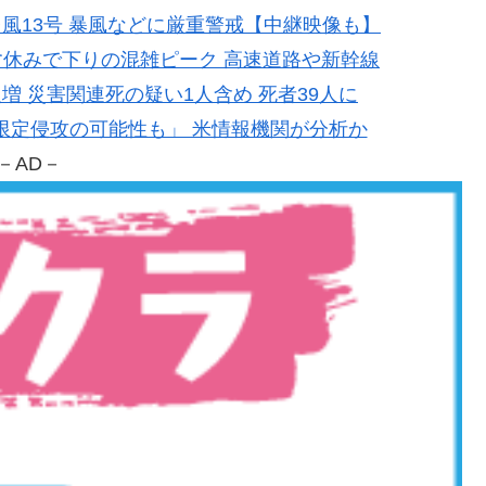
い台風13号 暴風などに厳重警戒【中継映像も】
】お盆休みで下りの混雑ピーク 高速道路や新幹線
1人増 災害関連死の疑い1人含め 死者39人に
ATO限定侵攻の可能性も」 米情報機関が分析か
－AD－