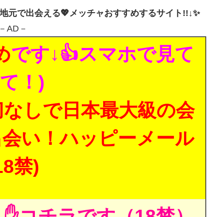
・地元で出会える💖メッチャおすすめするサイト!!↓✨
－AD－
め
です↓👍スマホで見て
て！)
切なしで日本最大級の会
出会い！ハッピーメール
18禁)
✋コチラです（18禁）