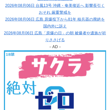
2026年08月06日 台風13号 沖縄・奄美接近へ 影響長引く
おそれ 厳重警戒を
2026年08月06日 広島 原爆投下から81年 核兵器の廃絶を
国内外に訴え
2026年08月06日 広島「原爆の日」の朝 被爆者や遺族が祈
りささげる
－AD－