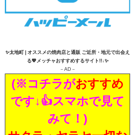
✨
太地町 | オススメの焼肉店と通販 ご近所・地元で出会え
る💖メッチャおすすめするサイト!!↓✨
－AD－
(※コチラが
おすすめ
です↓👍スマホで見て
みて！)