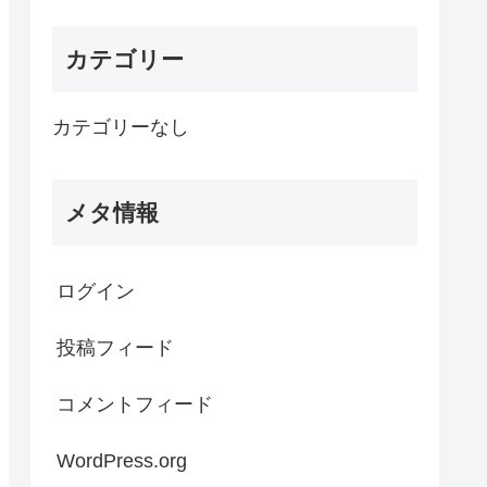
カテゴリー
カテゴリーなし
メタ情報
ログイン
投稿フィード
コメントフィード
WordPress.org