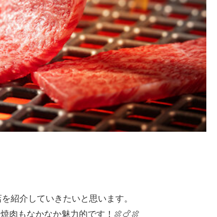
店を紹介していきたいと思います。
肉もなかなか魅力的です！🍖🍗🍖