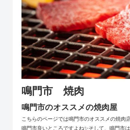
鳴門市 焼肉
鳴門市のオススメの焼肉屋
こちらのページでは鳴門市のオススメの焼肉
鳴門市良いところですよね✨そして、鳴門市は焼