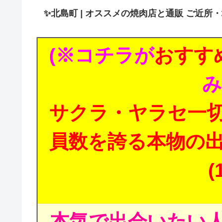
✨
北島町 | オススメの焼肉店と通販 ご近所
(※コチラが
おすす
み
サクラ・ヤラセ一
員数を誇る本物の
(
本気で出会いたい人