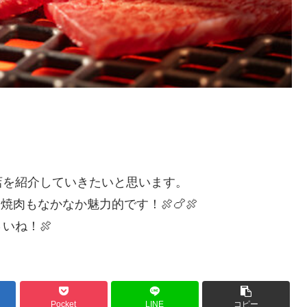
店を紹介していきたいと思います。
肉もなかなか魅力的です！🍖🍗🍖
いね！🍖
Pocket
LINE
コピー