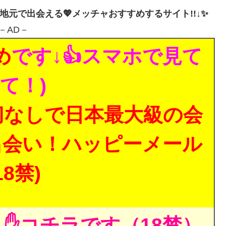
・地元で出会える💖メッチャおすすめするサイト!!↓✨
－AD－
め
です↓👍スマホで見て
て！)
切なしで日本最大級の会
出会い！ハッピーメール
18禁)
✋コチラです（18禁）