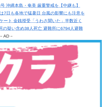
風13号 沖縄本島・奄美 厳重警戒を【中継も】
県では7日も各地で猛暑日 台風の影響にも注意を
職アンケート 金銭授受「うわさ聞いた」半数近く
連死の疑い含め38人死亡 避難所に6794人避難
－AD－