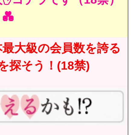
💑
本最大級の会員数を誇る
探そう！(18禁)