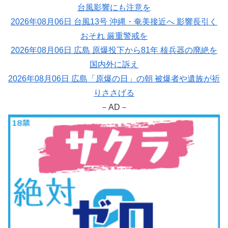
台風影響にも注意を
2026年08月06日 台風13号 沖縄・奄美接近へ 影響長引く
おそれ 厳重警戒を
2026年08月06日 広島 原爆投下から81年 核兵器の廃絶を
国内外に訴え
2026年08月06日 広島「原爆の日」の朝 被爆者や遺族が祈
りささげる
－AD－