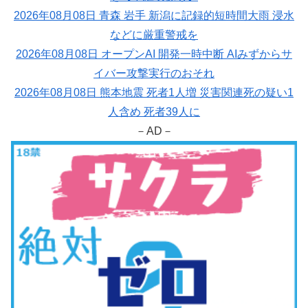
2026年08月08日 青森 岩手 新潟に記録的短時間大雨 浸水
などに厳重警戒を
2026年08月08日 オープンAI 開発一時中断 AIみずからサ
イバー攻撃実行のおそれ
2026年08月08日 熊本地震 死者1人増 災害関連死の疑い1
人含め 死者39人に
－AD－