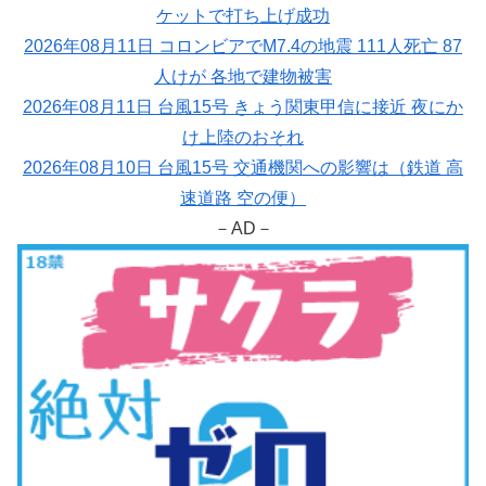
ケットで打ち上げ成功
2026年08月11日 コロンビアでM7.4の地震 111人死亡 87
人けが 各地で建物被害
2026年08月11日 台風15号 きょう関東甲信に接近 夜にか
け上陸のおそれ
2026年08月10日 台風15号 交通機関への影響は（鉄道 高
速道路 空の便）
－AD－