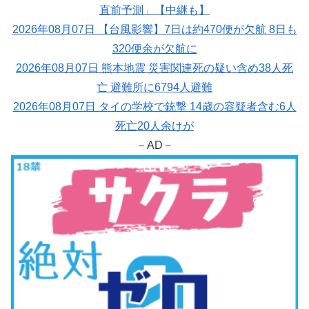
直前予測」【中継も】
2026年08月07日 【台風影響】7日は約470便が欠航 8日も
320便余が欠航に
2026年08月07日 熊本地震 災害関連死の疑い含め38人死
亡 避難所に6794人避難
2026年08月07日 タイの学校で銃撃 14歳の容疑者含む6人
死亡20人余けが
－AD－