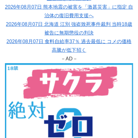
2026年08月07日 熊本地震の被害を「激甚災害」に指定 自
治体の復旧費用支援へ
2026年08月07日 北海道 江別 強盗致死事件裁判 当時18歳
被告に無期懲役の判決
2026年08月07日 食料自給率37％ 過去最低に コメの価格
高騰が低下招く
－AD－