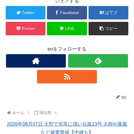
シェアする
Twitter
Facebook
はてブ
Pocket
LINE
コピー
eoをフォローする
eo
ホーム
埼玉県
2026年08月07日 大型で非常に強い台風13号 大雨や暴風
など厳重警戒【中継も】