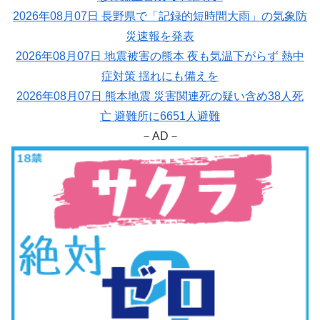
2026年08月07日 長野県で「記録的短時間大雨」の気象防
災速報を発表
2026年08月07日 地震被害の熊本 夜も気温下がらず 熱中
症対策 揺れにも備えを
2026年08月07日 熊本地震 災害関連死の疑い含め38人死
亡 避難所に6651人避難
－AD－