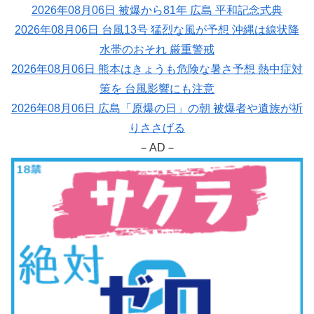
2026年08月06日 被爆から81年 広島 平和記念式典
2026年08月06日 台風13号 猛烈な風が予想 沖縄は線状降
水帯のおそれ 厳重警戒
2026年08月06日 熊本はきょうも危険な暑さ予想 熱中症対
策を 台風影響にも注意
2026年08月06日 広島「原爆の日」の朝 被爆者や遺族が祈
りささげる
－AD－