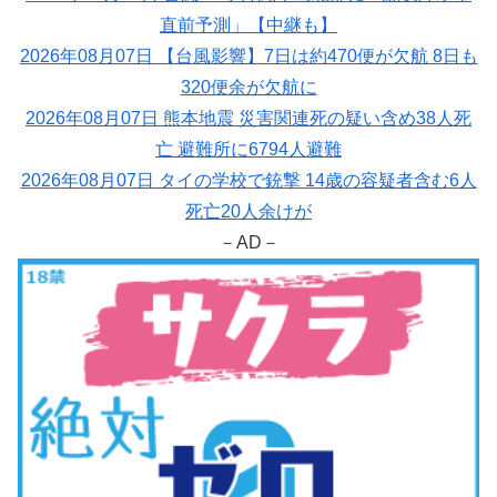
直前予測」【中継も】
2026年08月07日 【台風影響】7日は約470便が欠航 8日も
320便余が欠航に
2026年08月07日 熊本地震 災害関連死の疑い含め38人死
亡 避難所に6794人避難
2026年08月07日 タイの学校で銃撃 14歳の容疑者含む6人
死亡20人余けが
－AD－