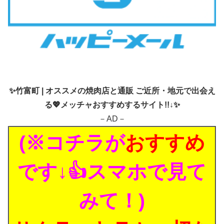
✨
竹富町 | オススメの焼肉店と通販 ご近所・地元で出会え
る💖メッチャおすすめするサイト!!↓✨
－AD－
(※コチラが
おすすめ
です↓👍スマホで見て
みて！)