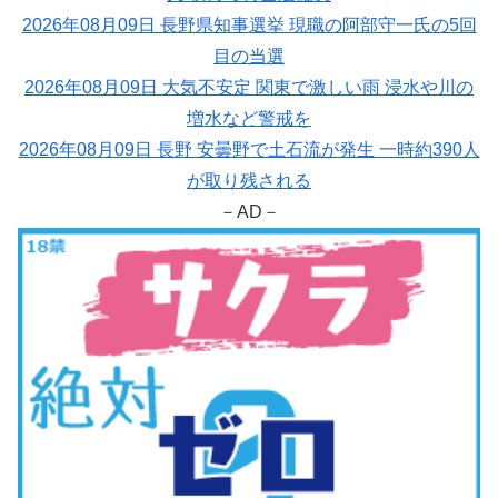
2026年08月09日 長野県知事選挙 現職の阿部守一氏の5回
目の当選
2026年08月09日 大気不安定 関東で激しい雨 浸水や川の
増水など警戒を
2026年08月09日 長野 安曇野で土石流が発生 一時約390人
が取り残される
－AD－