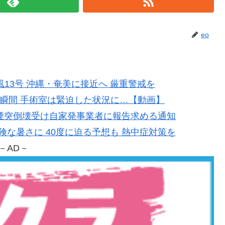
eo
台風13号 沖縄・奄美に接近へ 厳重警戒を
地震の瞬間 手術室は緊迫した状況に…【動画】
製紙の煙突倒壊受け自家発事業者に報告求める通知
で危険な暑さに 40度に迫る予想も 熱中症対策を
－AD－