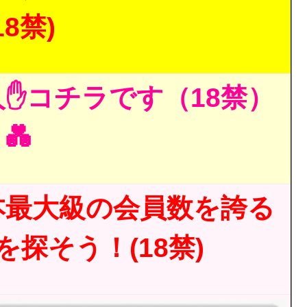
18禁)
✋コチラです（18禁）
💑
本最大級の会員数を誇る
探そう！(18禁)