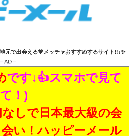
・地元で出会える💖メッチャおすすめするサイト!!↓✨
－AD－
め
です↓👍スマホで見て
て！)
切なしで日本最大級の会
出会い！ハッピーメール