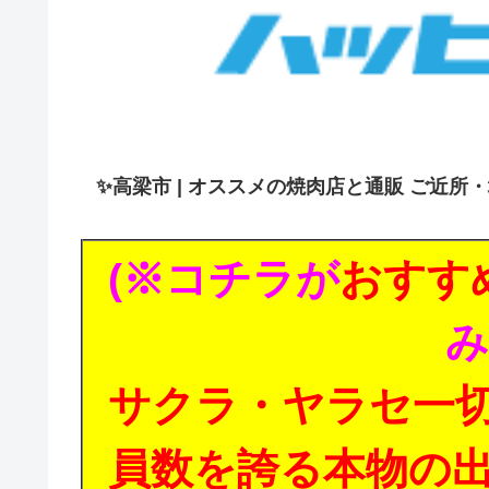
✨
高梁市 | オススメの焼肉店と通販 ご近所
(※コチラが
おすす
み
サクラ・ヤラセ一
員数を誇る本物の