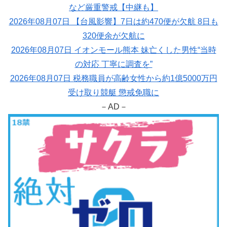
など厳重警戒【中継も】
2026年08月07日 【台風影響】7日は約470便が欠航 8日も
320便余が欠航に
2026年08月07日 イオンモール熊本 妹亡くした男性“当時
の対応 丁寧に調査を”
2026年08月07日 税務職員が高齢女性から約1億5000万円
受け取り競艇 懲戒免職に
－AD－