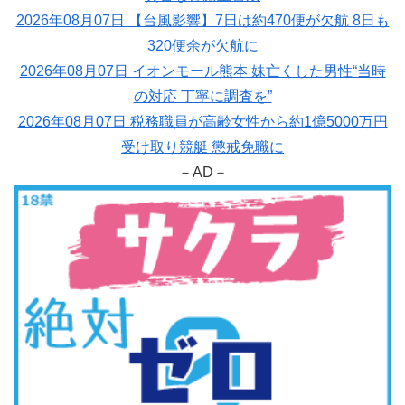
2026年08月07日 【台風影響】7日は約470便が欠航 8日も
320便余が欠航に
2026年08月07日 イオンモール熊本 妹亡くした男性“当時
の対応 丁寧に調査を”
2026年08月07日 税務職員が高齢女性から約1億5000万円
受け取り競艇 懲戒免職に
－AD－