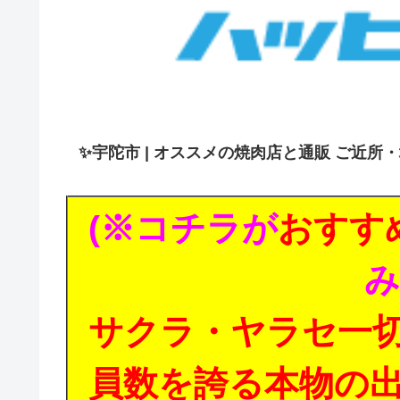
✨
宇陀市 | オススメの焼肉店と通販 ご近所
(※コチラが
おすす
み
サクラ・ヤラセ一
員数を誇る本物の