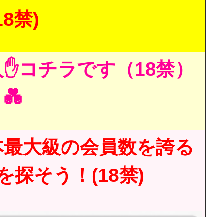
18禁)
✋コチラです（18禁）
💑
本最大級の会員数を誇る
探そう！(18禁)