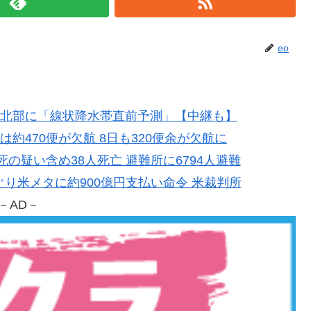
eo
沖縄本島北部に「線状降水帯直前予測」【中継も】
日は約470便が欠航 8日も320便余が欠航に
連死の疑い含め38人死亡 避難所に6794人避難
策めぐり米メタに約900億円支払い命令 米裁判所
－AD－