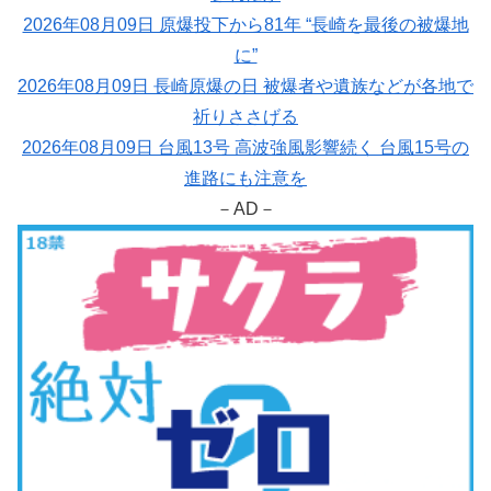
2026年08月09日 原爆投下から81年 “長崎を最後の被爆地
に”
2026年08月09日 長崎原爆の日 被爆者や遺族などが各地で
祈りささげる
2026年08月09日 台風13号 高波強風影響続く 台風15号の
進路にも注意を
－AD－