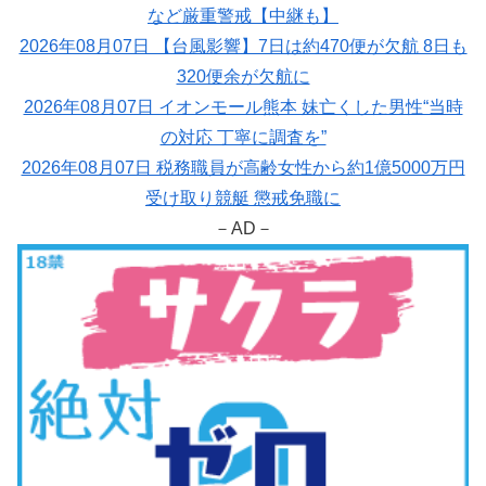
など厳重警戒【中継も】
2026年08月07日 【台風影響】7日は約470便が欠航 8日も
320便余が欠航に
2026年08月07日 イオンモール熊本 妹亡くした男性“当時
の対応 丁寧に調査を”
2026年08月07日 税務職員が高齢女性から約1億5000万円
受け取り競艇 懲戒免職に
－AD－