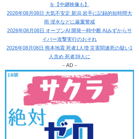
を【中継映像も】
2026年08月08日 大気不安定 新潟 岩手に記録的短時間大
雨 浸水などに厳重警戒
2026年08月08日 オープンAI 開発一時中断 AIみずからサ
イバー攻撃実行のおそれ
2026年08月08日 熊本地震 死者1人増 災害関連死の疑い1
人含め 死者39人に
－AD－