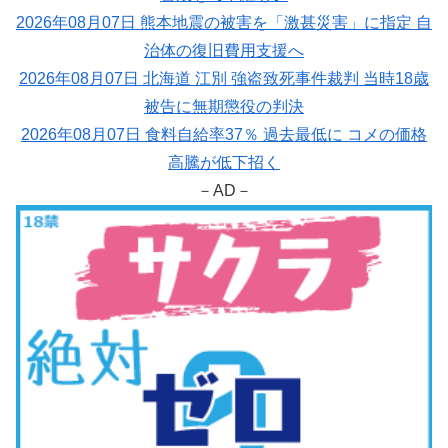
2026年08月07日 熊本地震の被害を「激甚災害」に指定 自
治体の復旧費用支援へ
2026年08月07日 北海道 江別 強盗致死事件裁判 当時18歳
被告に無期懲役の判決
2026年08月07日 食料自給率37％ 過去最低に コメの価格
高騰が低下招く
－AD－