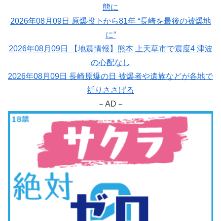
態に
2026年08月09日 原爆投下から81年 “長崎を最後の被爆地
に”
2026年08月09日 【地震情報】熊本 上天草市で震度4 津波
の心配なし
2026年08月09日 長崎原爆の日 被爆者や遺族などが各地で
祈りささげる
－AD－