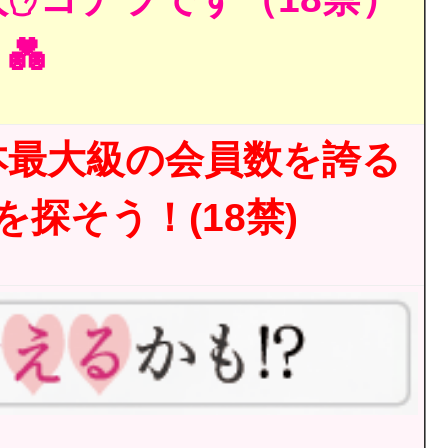
💑
本最大級の会員数を誇る
探そう！(18禁)