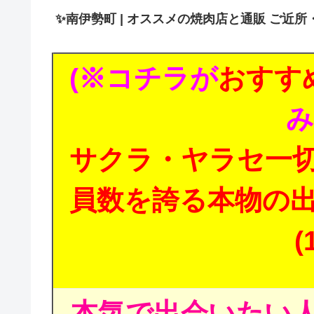
✨
南伊勢町 | オススメの焼肉店と通販 ご近所
(※コチラが
おすす
み
サクラ・ヤラセ一
員数を誇る本物の
(
本気で出会いたい人