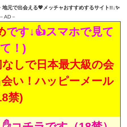
・地元で出会える💖メッチャおすすめするサイト!!↓✨
－AD－
め
です↓👍スマホで見て
て！)
切なしで日本最大級の会
出会い！ハッピーメール
18禁)
✋コチラです（18禁）