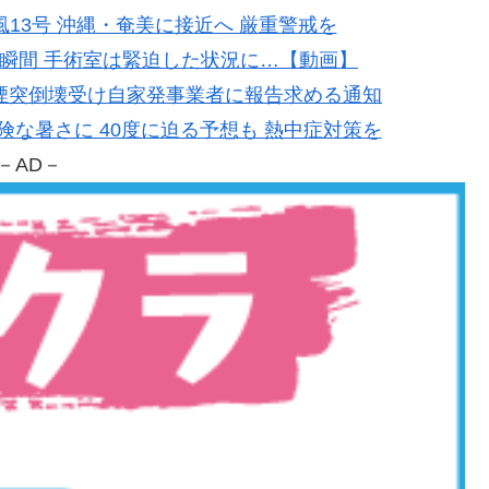
台風13号 沖縄・奄美に接近へ 厳重警戒を
地震の瞬間 手術室は緊迫した状況に…【動画】
製紙の煙突倒壊受け自家発事業者に報告求める通知
で危険な暑さに 40度に迫る予想も 熱中症対策を
－AD－