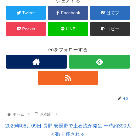
シェアする
Twitter
Facebook
はてブ
Pocket
LINE
コピー
eoをフォローする
eo
ホーム
京都府
2026年08月09日 長野 安曇野で土石流が発生 一時約390人
が取り残される