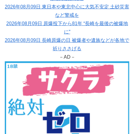
2026年08月09日 東日本や東北中心に大気不安定 土砂災害
など警戒を
2026年08月09日 原爆投下から81年 “長崎を最後の被爆地
に”
2026年08月09日 長崎原爆の日 被爆者や遺族などが各地で
祈りささげる
－AD－