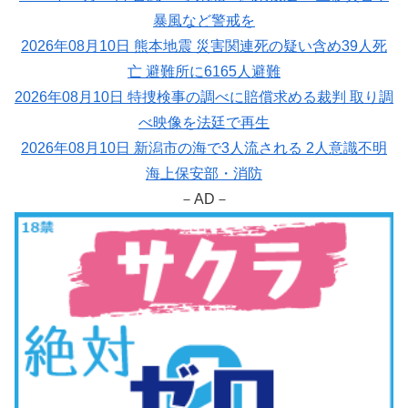
暴風など警戒を
2026年08月10日 熊本地震 災害関連死の疑い含め39人死
亡 避難所に6165人避難
2026年08月10日 特捜検事の調べに賠償求める裁判 取り調
べ映像を法廷で再生
2026年08月10日 新潟市の海で3人流される 2人意識不明
海上保安部・消防
－AD－