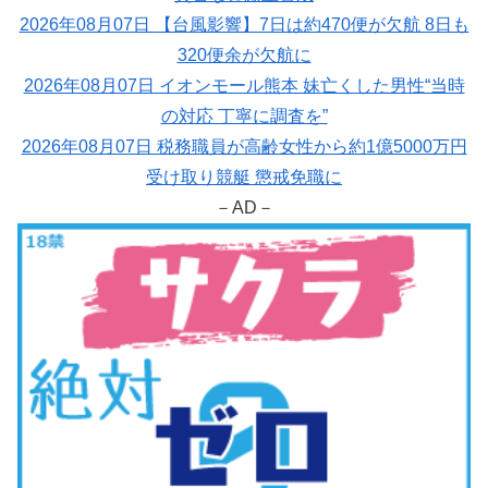
2026年08月07日 【台風影響】7日は約470便が欠航 8日も
320便余が欠航に
2026年08月07日 イオンモール熊本 妹亡くした男性“当時
の対応 丁寧に調査を”
2026年08月07日 税務職員が高齢女性から約1億5000万円
受け取り競艇 懲戒免職に
－AD－