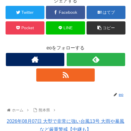
シェアする
Twitter
Facebook
はてブ
Pocket
LINE
コピー
eoをフォローする
eo
ホーム
熊本県
2026年08月07日 大型で非常に強い台風13号 大雨や暴風
など厳重警戒【中継も】