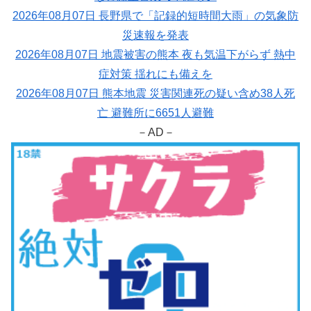
2026年08月07日 長野県で「記録的短時間大雨」の気象防
災速報を発表
2026年08月07日 地震被害の熊本 夜も気温下がらず 熱中
症対策 揺れにも備えを
2026年08月07日 熊本地震 災害関連死の疑い含め38人死
亡 避難所に6651人避難
－AD－