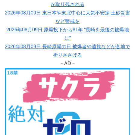
が取り残される
2026年08月09日 東日本や東北中心に大気不安定 土砂災害
など警戒を
2026年08月09日 原爆投下から81年 “長崎を最後の被爆地
に”
2026年08月09日 長崎原爆の日 被爆者や遺族などが各地で
祈りささげる
－AD－