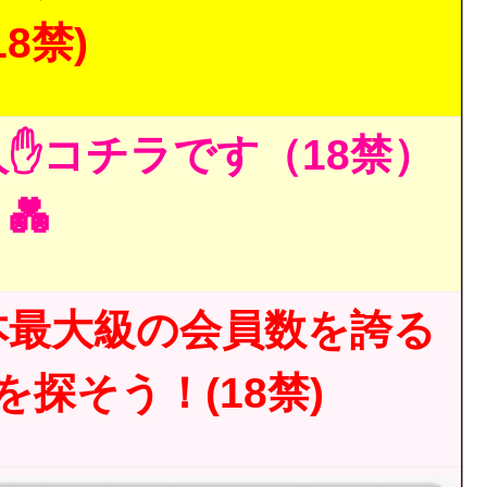
18禁)
✋コチラです（18禁）
💑
本最大級の会員数を誇る
探そう！(18禁)