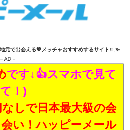
・地元で出会える💖メッチャおすすめするサイト!!↓✨
－AD－
め
です↓👍スマホで見て
て！)
切なしで日本最大級の会
出会い！ハッピーメール