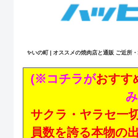
✨
いの町 | オススメの焼肉店と通販 ご近所
(※コチラが
おすす
み
サクラ・ヤラセ一
員数を誇る本物の