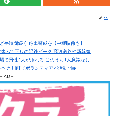
eo
暴風など長時間続く 厳重警戒を【中継映像も】
】お盆休みで下りの混雑ピーク 高速道路や新幹線
海水浴場で男性2人が溺れる このうち1人意識なし
害の熊本 氷川町でボランティアが活動開始
－AD－