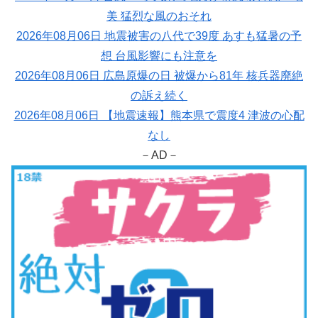
美 猛烈な風のおそれ
2026年08月06日 地震被害の八代で39度 あすも猛暑の予
想 台風影響にも注意を
2026年08月06日 広島原爆の日 被爆から81年 核兵器廃絶
の訴え続く
2026年08月06日 【地震速報】熊本県で震度4 津波の心配
なし
－AD－