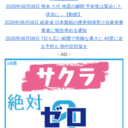
2026年08月06日 熊本 八代 地震の瞬間 手術室は緊迫した
状況に…【動画】
2026年08月06日 経産省 日本製紙の煙突倒壊受け自家発事
業者に報告求める通知
2026年08月06日 7日も広い範囲で危険な暑さに 40度に迫
る予想も 熱中症対策を
－AD－