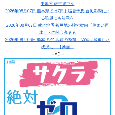
美地方 厳重警戒を
2026年08月07日 熊本県では7日も猛暑予想 台風影響によ
る強風にも注意を
2026年08月07日 熊本地震 被災地の検索動向「住まい再
建」への関心高まる
2026年08月06日 熊本 八代 地震の瞬間 手術室は緊迫した
状況に…【動画】
－AD－