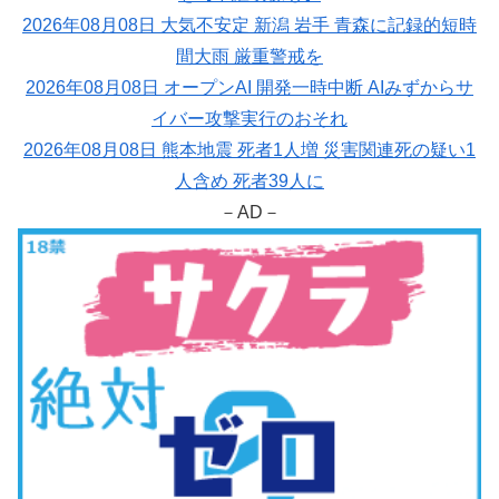
2026年08月08日 大気不安定 新潟 岩手 青森に記録的短時
間大雨 厳重警戒を
2026年08月08日 オープンAI 開発一時中断 AIみずからサ
イバー攻撃実行のおそれ
2026年08月08日 熊本地震 死者1人増 災害関連死の疑い1
人含め 死者39人に
－AD－