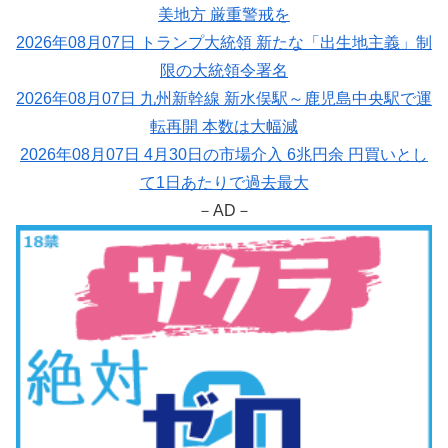
美地方 厳重警戒を
2026年08月07日 トランプ大統領 新たな「出生地主義」制
限の大統領令署名
2026年08月07日 九州新幹線 新水俣駅～鹿児島中央駅で運
転再開 本数は大幅減
2026年08月07日 4月30日の市場介入 6兆円余 円買いとし
て1日あたりで過去最大
－AD－