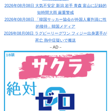
2026年08月08日 大気不安定 新潟 岩手 青森 富山に記録的
短時間大雨 厳重警戒
2026年08月08日 「韓国サッカー協会が外国人審判員に性
的接待」韓国メディア
2026年08月08日 ラグビーリーグワン フィジー出身選手が
死亡 熱中症疑いで搬送
－AD－