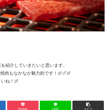
店を紹介していきたいと思います。
肉もなかなか魅力的です！🍖🍗🍖
いね！🍖
Pocket
LINE
コピー