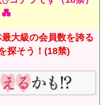
💑
本最大級の会員数を誇る
探そう！(18禁)