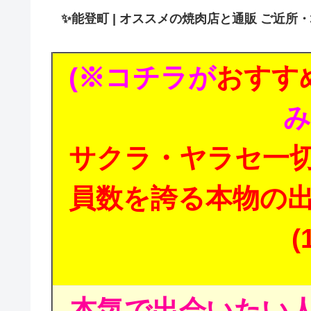
✨
能登町 | オススメの焼肉店と通販 ご近所
(※コチラが
おすす
み
サクラ・ヤラセ一
員数を誇る本物の
(
本気で出会いたい人