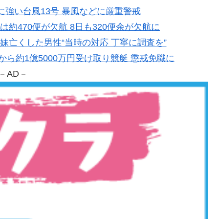
非常に強い台風13号 暴風などに厳重警戒
日は約470便が欠航 8日も320便余が欠航に
本 妹亡くした男性“当時の対応 丁寧に調査を”
性から約1億5000万円受け取り競艇 懲戒免職に
－AD－