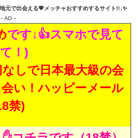
・地元で出会える💖メッチャおすすめするサイト!!↓✨
－AD－
め
です↓👍スマホで見て
て！)
切なしで日本最大級の会
出会い！ハッピーメール
18禁)
✋コチラです（18禁）