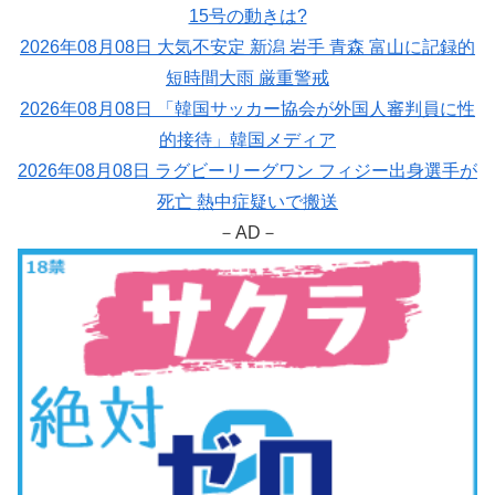
15号の動きは?
2026年08月08日 大気不安定 新潟 岩手 青森 富山に記録的
短時間大雨 厳重警戒
2026年08月08日 「韓国サッカー協会が外国人審判員に性
的接待」韓国メディア
2026年08月08日 ラグビーリーグワン フィジー出身選手が
死亡 熱中症疑いで搬送
－AD－