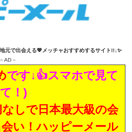
・地元で出会える💖メッチャおすすめするサイト!!↓✨
－AD－
め
です↓👍スマホで見て
て！)
切なしで日本最大級の会
出会い！ハッピーメール