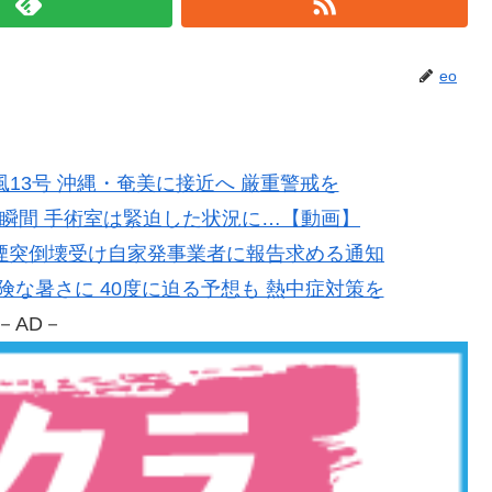
eo
台風13号 沖縄・奄美に接近へ 厳重警戒を
地震の瞬間 手術室は緊迫した状況に…【動画】
製紙の煙突倒壊受け自家発事業者に報告求める通知
で危険な暑さに 40度に迫る予想も 熱中症対策を
－AD－