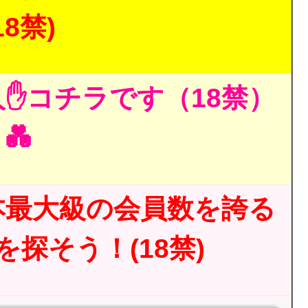
18禁)
✋コチラです（18禁）
💑
本最大級の会員数を誇る
探そう！(18禁)