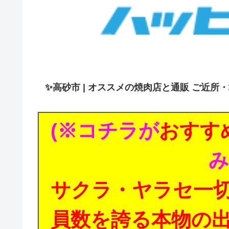
✨
高砂市 | オススメの焼肉店と通販 ご近所
(※コチラが
おすす
み
サクラ・ヤラセ一
員数を誇る本物の