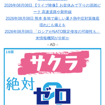
2026年08月08日 【ライブ映像】お盆休みで下りの混雑ピ
ーク 高速道路や新幹線
2026年08月08日 熊本 各地で厳しい暑さ熱中症対策徹底
揺れにも備えを
2026年08月08日 「ロシアがNATO限定侵攻の可能性も」
米情報機関が分析か
－AD－