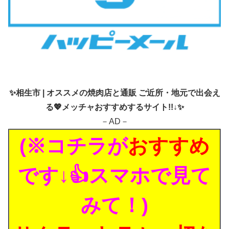
✨
相生市 | オススメの焼肉店と通販 ご近所・地元で出会え
る💖メッチャおすすめするサイト!!↓✨
－AD－
(※コチラが
おすすめ
です↓👍スマホで見て
みて！)