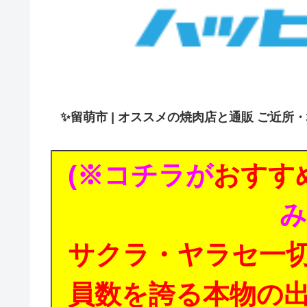
✨
留萌市 | オススメの焼肉店と通販 ご近所
(※コチラが
おすす
み
サクラ・ヤラセ一
員数を誇る本物の