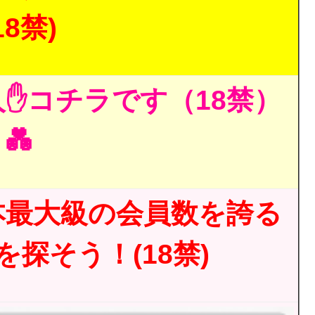
18禁)
✋コチラです（18禁）
💑
本最大級の会員数を誇る
探そう！(18禁)