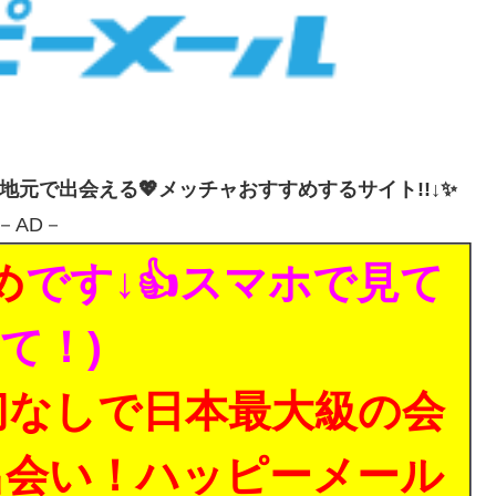
・地元で出会える💖メッチャおすすめするサイト!!↓✨
－AD－
め
です↓👍スマホで見て
て！)
切なしで日本最大級の会
出会い！ハッピーメール