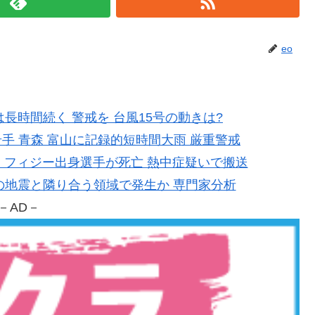
eo
影響は長時間続く 警戒を 台風15号の動きは?
潟 岩手 青森 富山に記録的短時間大雨 厳重警戒
ワン フィジー出身選手が死亡 熱中症疑いで搬送
0年前の地震と隣り合う領域で発生か 専門家分析
－AD－