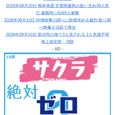
2026年08月10日 熊本地震 災害関連死の疑い含め39人死
亡 避難所に6165人避難
2026年08月10日 特捜検事の調べに賠償求める裁判 取り調
べ映像を法廷で再生
2026年08月10日 新潟市の海で3人流される 2人意識不明
海上保安部・消防
－AD－