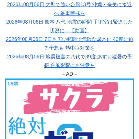
2026年08月06日 大型で強い台風13号 沖縄・奄美に接近
へ 厳重警戒を
2026年08月06日 熊本 八代 地震の瞬間 手術室は緊迫した
状況に…【動画】
2026年08月06日 7日も広い範囲で危険な暑さに 40度に迫
る予想も 熱中症対策を
2026年08月06日 地震被害の八代で39度 あすも猛暑の予
想 台風影響にも注意を
－AD－