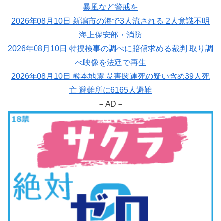
暴風など警戒を
2026年08月10日 新潟市の海で3人流される 2人意識不明
海上保安部・消防
2026年08月10日 特捜検事の調べに賠償求める裁判 取り調
べ映像を法廷で再生
2026年08月10日 熊本地震 災害関連死の疑い含め39人死
亡 避難所に6165人避難
－AD－