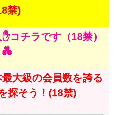
18禁)
✋コチラです（18禁）
💑
本最大級の会員数を誇る
探そう！(18禁)