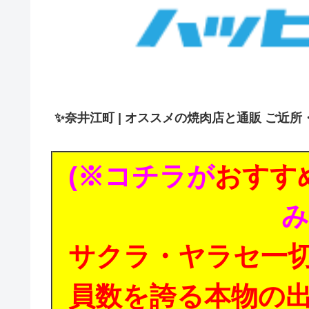
✨
奈井江町 | オススメの焼肉店と通販 ご近所
(※コチラが
おすす
み
サクラ・ヤラセ一
員数を誇る本物の