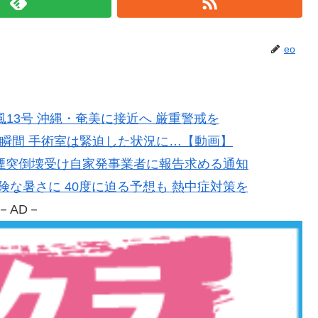
eo
台風13号 沖縄・奄美に接近へ 厳重警戒を
地震の瞬間 手術室は緊迫した状況に…【動画】
製紙の煙突倒壊受け自家発事業者に報告求める通知
で危険な暑さに 40度に迫る予想も 熱中症対策を
－AD－