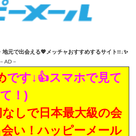
・地元で出会える💖メッチャおすすめするサイト!!↓✨
－AD－
め
です↓👍スマホで見て
て！)
切なしで日本最大級の会
出会い！ハッピーメール