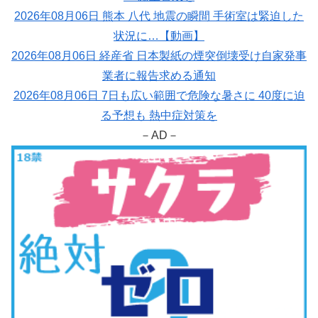
2026年08月06日 熊本 八代 地震の瞬間 手術室は緊迫した
状況に…【動画】
2026年08月06日 経産省 日本製紙の煙突倒壊受け自家発事
業者に報告求める通知
2026年08月06日 7日も広い範囲で危険な暑さに 40度に迫
る予想も 熱中症対策を
－AD－